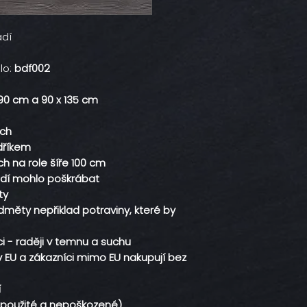
adí
lo:
bdf002
90 cm a 90 x 135 cm
ích
dříkem
ích na role šíře 100 cm
zadí mohlo poškrábat
ty
měty nepřiklad potraviny, které by
i - raději v temnu a suchu
v EU a zákazníci mimo EU nakupují bez
í
nepoužité a nepoškozené)