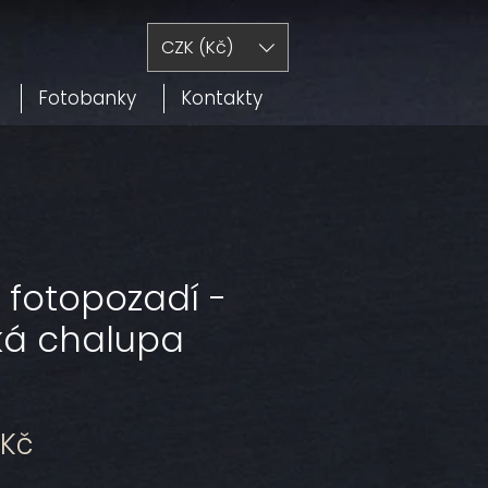
CZK (Kč)
Fotobanky
Kontakty
 fotopozadí -
ká chalupa
Zvýhodněná
Kč
cena