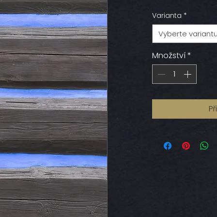
Varianta
*
Vyberte variant
Množství
*
Př