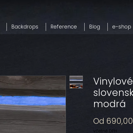
Backdrops
Reference
Blog
e-shop
Vinylové
slovens
modrá
Od
690,00
včetně DPH