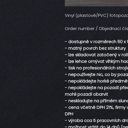
Vinyl (plastové/PVC) fotopoz
Order number / Objednací čís
- dostupné v rozměrech 60 x 
- matný povrch bez struktury
- lze skladovat zatočený v rol
- lze lehce omývat vlhkým ha
- tisk na profesionálních stroj
- nepoužívejte nic, co by po
- nepokládejte horké předmě
- nepokládejte na pozadí před
mohli pozadí obarvit
- neskladujte na přímém slunc
- cena včetně DPH 21%, firmy 
DPH
- výroba cca 5 pracovních dn
- možnost vrátit do 14 dnů (